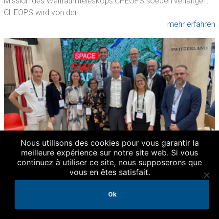
Mission des Weltraumteleskops CHEOPS soeben verlängert.
CHEOPS wird von der…
mehr erfahren
Nous utilisons des cookies pour vous garantir la
meilleure expérience sur notre site web. Si vous
continuez à utiliser ce site, nous supposerons que
vous en êtes satisfait.
27 Feb 2023
Grossartige Gelegenheit, die Leistungen des
Ok
NCCR PlanetS zu präsentieren
Vom 18. bis 22. September fand in Paris der International