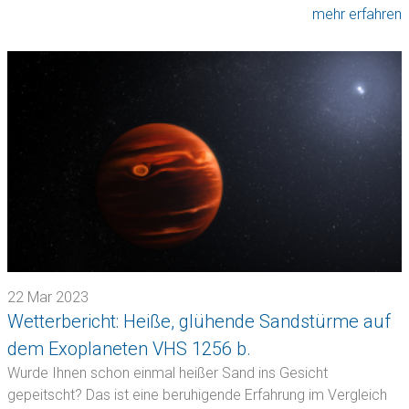
mehr erfahren
22 Mar 2023
Wetterbericht: Heiße, glühende Sandstürme auf
dem Exoplaneten VHS 1256 b.
Wurde Ihnen schon einmal heißer Sand ins Gesicht
gepeitscht? Das ist eine beruhigende Erfahrung im Vergleich