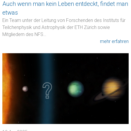
Auch wenn man kein Leben entdeckt, findet man
etwas
Ein Team unter der Leitung von Forschenden des Instituts für
Teilchenphysik und Astrophysik der ETH Zürich sowie
Mitgliedern des NFS…
mehr erfahren