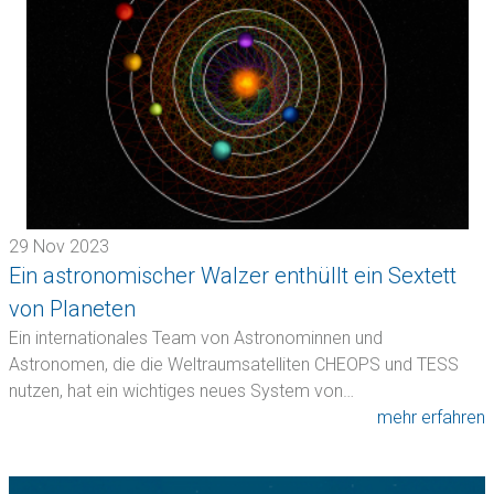
29 Nov 2023
Ein astronomischer Walzer enthüllt ein Sextett
von Planeten
Ein internationales Team von Astronominnen und
Astronomen, die die Weltraumsatelliten CHEOPS und TESS
nutzen, hat ein wichtiges neues System von…
mehr erfahren