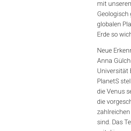
mit unserem
Geologisch 
globalen Pl
Erde so wich
Neue Erkenn
Anna Gülche
Universitä
PlanetS stel
die Venus s
die vorgesc
zahlreichen
sind. Das T