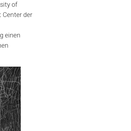
sity of
 Center der
n
g einen
hen