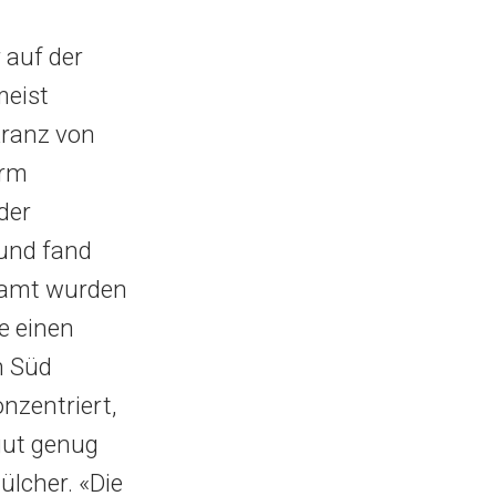
r auf der
meist
Kranz von
orm
der
 und fand
esamt wurden
e einen
h Süd
nzentriert,
 gut genug
ülcher. «Die