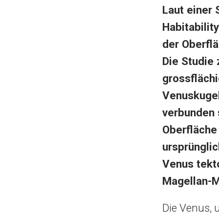
Laut einer
Habitabilit
der Oberfl
Die Studie 
grossflächi
Venuskugel
verbunden 
Oberfläche
ursprüngli
Venus tekto
Magellan-M
Die Venus, 