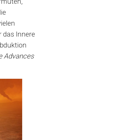
ermuten,
ie
ielen
r das Innere
ubduktion
e Advances