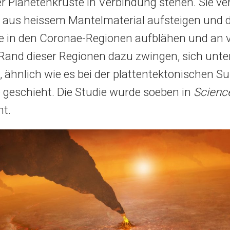
r Planetenkruste in Verbindung stehen. Sie v
 aus heissem Mantelmaterial aufsteigen und d
 in den Coronae-Regionen aufblähen und an v
 Rand dieser Regionen dazu zwingen, sich unte
, ähnlich wie es bei der plattentektonischen S
e geschieht. Die Studie wurde soeben in
Scienc
ht.