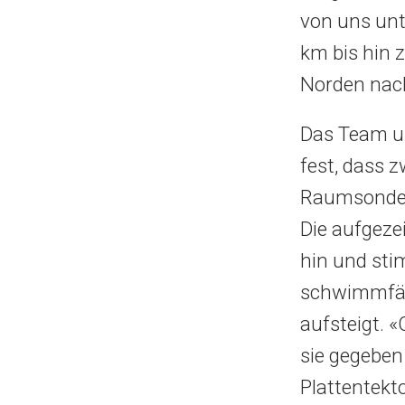
von uns un
km bis hin 
Norden nach
Das Team un
fest, dass z
Raumsonde 
Die aufgeze
hin und st
schwimmfähi
aufsteigt. «
sie gegeben
Plattentekt