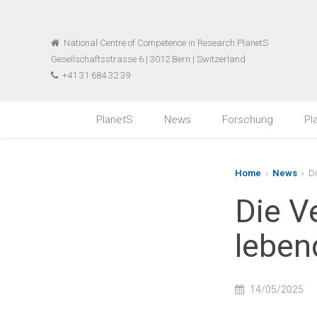
National Centre of Competence in Research PlanetS
Gesellschaftsstrasse 6 | 3012 Bern | Switzerland
+41 31 684 32 39
PlanetS
News
Forschung
Pl
Home
›
News
› Di
Die V
leben
14/05/2025