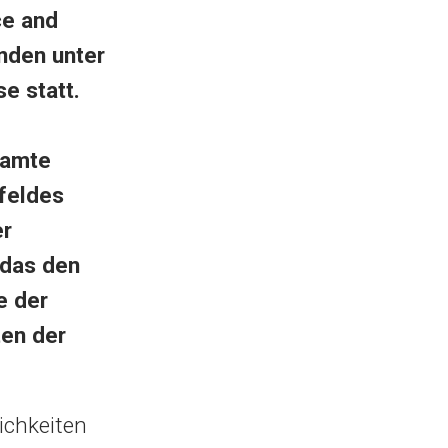
ce and
inden unter
e statt.
samte
feldes
er
 das den
e der
ten der
ichkeiten