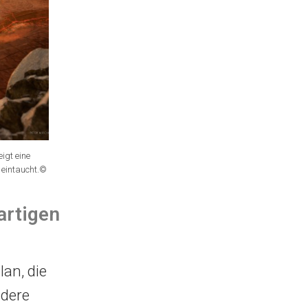
igt eine
eintaucht.
©
artigen
an, die
ndere