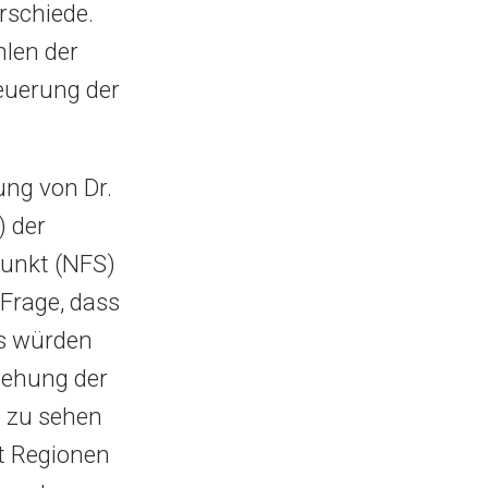
rschiede.
hlen der
neuerung der
ung von Dr.
) der
unkt (NFS)
 Frage, dass
us würden
tehung der
e zu sehen
t Regionen