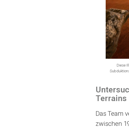
Diese I
Subduktions
Untersuc
Terrains
Das Team v
zwischen 19