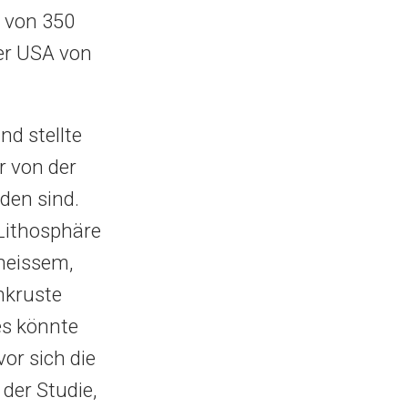
 von 350
der USA von
d stellte
r von der
den sind.
 Lithosphäre
heissem,
nkruste
es könnte
or sich die
der Studie,