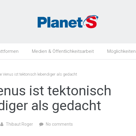
attformen
Medien & Öffentlichkeitsarbeit
Möglichkeiten
e Venus ist tektonisch lebendiger als gedacht
enus ist tektonisch
diger als gedacht
Thibaut Roger
No comments