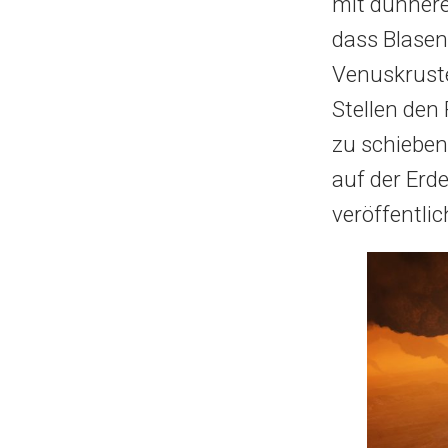
mit dünnere
dass Blasen
Venuskruste
Stellen den
zu schieben
auf der Erd
veröffentlic