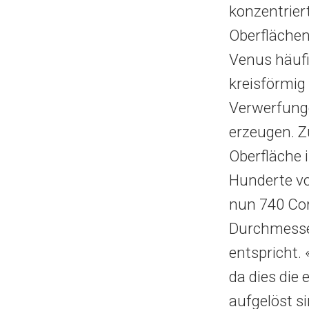
konzentrier
Oberflächens
Venus häufi
kreisförmig
Verwerfunge
erzeugen. Z
Oberfläche 
Hunderte vo
nun 740 Cor
Durchmesse
entspricht.
da dies die
aufgelöst si