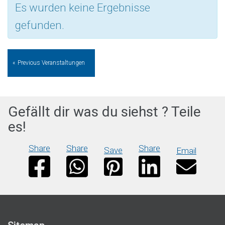
Es wurden keine Ergebnisse
gefunden.
Veranstaltungen
«
Previous Veranstaltungen
List
Navigation
Gefällt dir was du siehst ? Teile
es!
Share
Share
Share
Save
Email