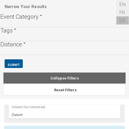
EN
Narrow Your Results
National Centre of Competence in Research
FR
Event Category
PlanetS
DE
Gesellschaftsstrasse 6 | 3012 Bern | Switzerland
Tags
+41 31 684 32 39
Distance
Collapse Filters
Anstehende Veranstaltungen
Reset Filters
VERANSTALTUNGEN AM