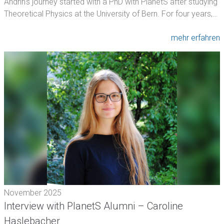
Andrin's journey started with a PhD with PlanetS after studying
Theoretical Physics at the University of Bern. For four years,…
mehr erfahren
November 2025
Interview with PlanetS Alumni – Caroline
Haslebacher