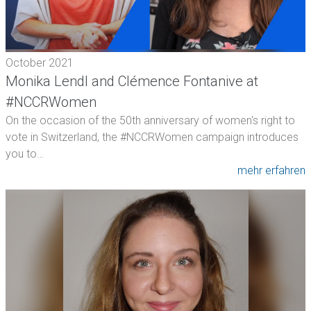
October 2021
Monika Lendl and Clémence Fontanive at
#NCCRWomen
On the occasion of the 50th anniversary of women's right to
vote in Switzerland, the #NCCRWomen campaign introduces
you to…
mehr erfahren