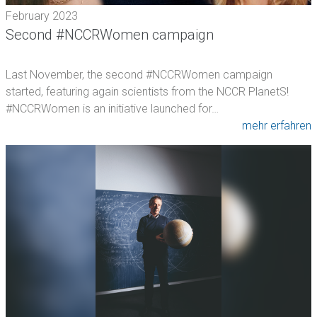
February 2023
Second #NCCRWomen campaign
Last November, the second #NCCRWomen campaign
started, featuring again scientists from the NCCR PlanetS!
#NCCRWomen is an initiative launched for…
mehr erfahren