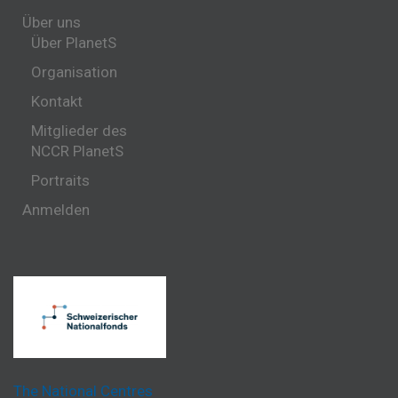
Über uns
Über PlanetS
Organisation
Kontakt
Mitglieder des
NCCR PlanetS
Portraits
Anmelden
The National Centres