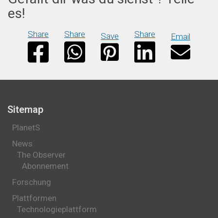
es!
Share
Share
Share
Save
Email
Sitemap
PlanetS
News
The Observer
Abonnement
Forschung
Plattformen
Technologieplattform