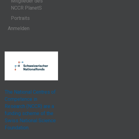
Mitglieder des
NCCR PlanetS
Portraits
Anmelden
The National Centres of
Competence in
Research (NCCR) are a
funding scheme of the
Swiss National Science
Foundation.