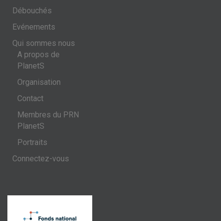
Débouchés
Evénements
Qui sommes nous
A propos de
PlanetS
Organisation
Contact
Membres du PRN
PlanetS
Portraits
Connectez-vous