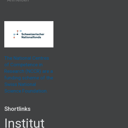
The National Centres
of Competence in
Research (NCCR) are a
funding scheme of the
Swiss National
Science Foundation.
Shortlinks
Institut