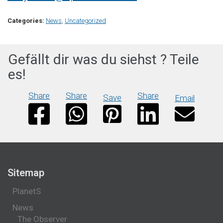
Categories:
News
,
Uncategorized
Gefällt dir was du siehst ? Teile
es!
Share
Share
Share
Save
Email
Sitemap
PlanetS
News
The Observer