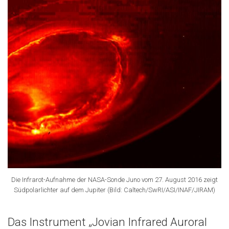
Die Infrarot-Aufnahme der NASA-Sonde Juno vom 27. August 2016 zeigt
Südpolarlichter auf dem Jupiter (Bild: Caltech/SwRI/ASI/INAF/JIRAM)
Das Instrument „Jovian Infrared Auroral