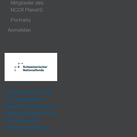
Mitglieder des
NCCR PlanetS
Portraits
Anmelden
The National Centres
of Competence in
Research (NCCR) are a
funding scheme of the
Swiss National
Science Foundation.