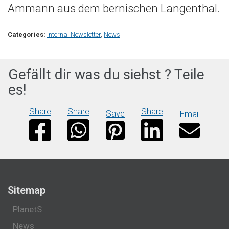
Ammann aus dem bernischen Langenthal.
Categories:
Internal Newsletter
,
News
Gefällt dir was du siehst ? Teile
es!
Share
Share
Share
Save
Email
Sitemap
PlanetS
News