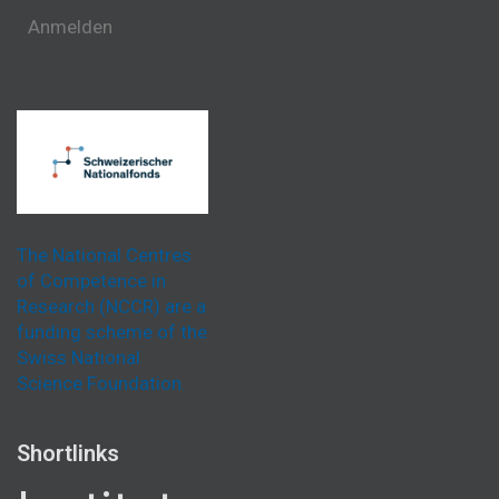
Anmelden
The National Centres
of Competence in
Research (NCCR) are a
funding scheme of the
Swiss National
Science Foundation.
Shortlinks