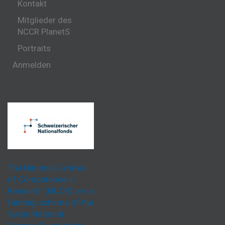
Kontakt
Mitglieder des
NCCR PlanetS
Portraits
Anmelden
The National Centres
of Competence in
Research (NCCR) are a
funding scheme of the
Swiss National