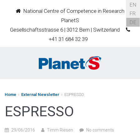
EN
National Centre of Competence in Research
FR
PlanetS
DE
Gesellschaftsstrasse 6 | 3012 Bern | Switzerland
+41 31 684 32 39
Home
›
External Newsletter
› ESPRESSO
ESPRESSO
29/06/2016
Timm Riesen
No comments