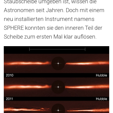
Staubscheibe umgeben ist, wissen die
Astronomen seit Jahren. Doch mit einem
neu installierten Instrument namens
SPHERE konnten sie den inneren Teil der
Scheibe zum ersten Mal klar auflösen.