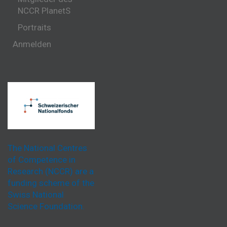
NCCR PlanetS
Portraits
Anmelden
The National Centres
of Competence in
Research (NCCR) are a
funding scheme of the
Swiss National
Science Foundation.