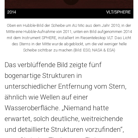
Oben ein Hubble-Bild der Scheibe um AU Mic aus dem Jahr 2010, in der
Mitte eine Hubble-Aufnahme von 2011, unten ein Bild aufgenommen 2014
mit dem Instrument SPHERE, installiert im Riesenteleskop VLT. Das Licht
des Sterns in der Mitte wurde abgeblockt, um die viel weniger helle
Scheibe sichtbar zu machen.(Bild: ESO, NASA & ESA)
Das verblüffende Bild zeigte fünf
bogenartige Strukturen in
unterschiedlicher Entfernung vom Stern,
ähnlich wie Wellen auf einer
Wasseroberfläche. „Niemand hatte
erwartet, solch deutliche, weitreichende
und detaillierte Strukturen vorzufinden“,