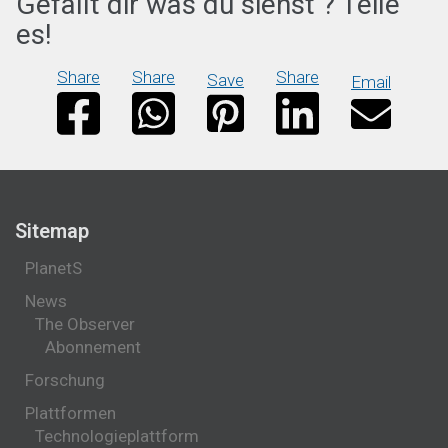
Gefällt dir was du siehst ? Teile
es!
Share
Share
Share
Save
Email
Sitemap
PlanetS
News
The Observer
Abonnement
Forschung
Plattformen
Technologieplattform