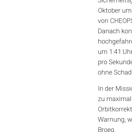
Oktober um
von CHEOPS 
Danach kon
hochgefahre
um 1:41 Uhr
pro Sekunde
ohne Schad
In der Miss
zu maximal 
Orbitkorrek
Warnung, we
Broeg.