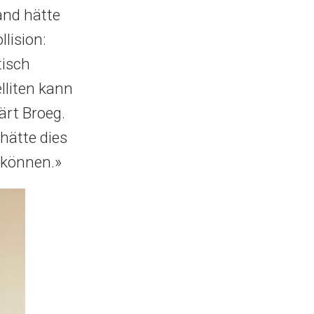
and hätte
lision:
tisch
lliten kann
ärt Broeg.
 hätte dies
 können.»