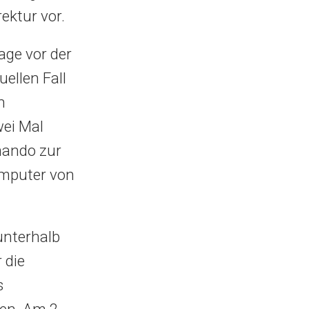
ektur vor.
age vor der
ellen Fall
n
ei Mal
mando zur
omputer von
unterhalb
 die
s
en. Am 2.