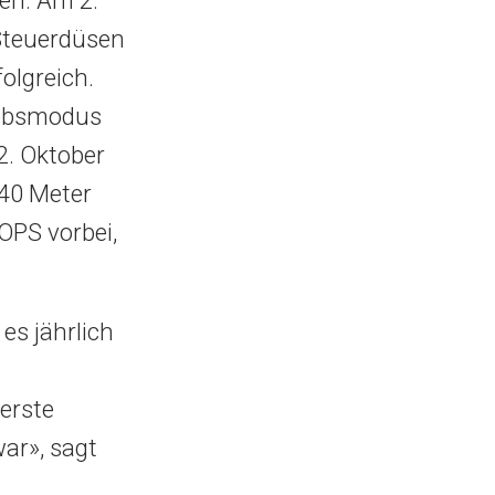
Steuerdüsen
olgreich.
iebsmodus
2. Oktober
140 Meter
OPS vorbei,
es jährlich
erste
ar», sagt