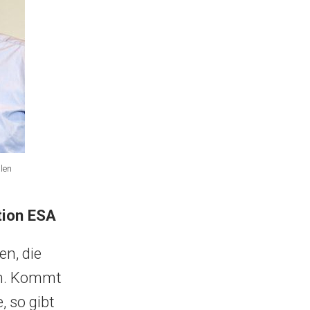
len
tion ESA
en, die
en. Kommt
, so gibt