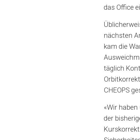
das Office 
Üblicherwei
nächsten An
kam die War
Ausweichma
täglich Kon
Orbitkorrek
CHEOPS ges
«Wir haben 
der bisherig
Kurskorrekt
Sicherheits