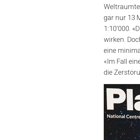
Weltraumte
gar nur 13 M
1:10’000. «
wirken. Doc
eine minima
«Im Fall ein
die Zerstö