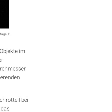
tage: G.
Objekte im
er
Durchmesser
dierenden
hrotteil bei
 das