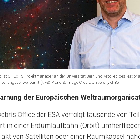
g ist CHEOPS Projektmanager an der Universität Bern und Mitglied des Nationa
rschungsschwerpunkt (NFS) PlanetS. Image Credit: University of Bern
warnung der Europäischen Weltraumorganisa
bris Office der ESA verfolgt tausende von Teil
ert in einer Erdumlaufbahn (Orbit) umherflieg
 aktiven Satelliten oder einer Raumkapsel nahe