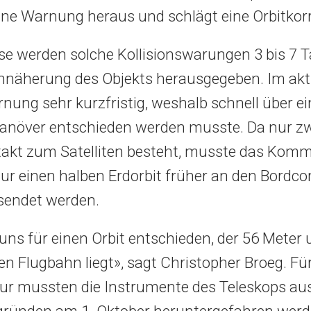
eine Warnung heraus und schlägt eine Orbitkorr
se werden solche Kollisionswarungen 3 bis 7 T
näherung des Objekts herausgegeben. Im aktu
nung sehr kurzfristig, weshalb schnell über ei
növer entschieden werden musste. Da nur zw
takt zum Satelliten besteht, musste das Kom
tur einen halben Erdorbit früher an den Bordc
endet werden.
uns für einen Orbit entschieden, der 56 Meter 
en Flugbahn liegt», sagt Christopher Broeg. Für
ur mussten die Instrumente des Teleskops au
gründen am 1. Oktober heruntergefahren werd