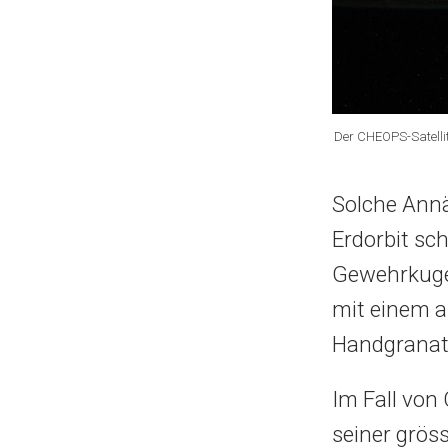
Der CHEOPS-Satellit
Solche Annä
Erdorbit sc
Gewehrkugel
mit einem a
Handgranate
Im Fall von
seiner grös