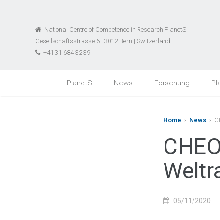
National Centre of Competence in Research PlanetS
Gesellschaftsstrasse 6 | 3012 Bern | Switzerland
+41 31 684 32 39
PlanetS
News
Forschung
Pl
Home
›
News
› CH
CHEO
Weltr
05/11/2020