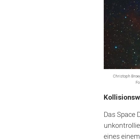
Christoph Broe
Fo
Kollisions
Das Space De
unkontrolli
eines einem