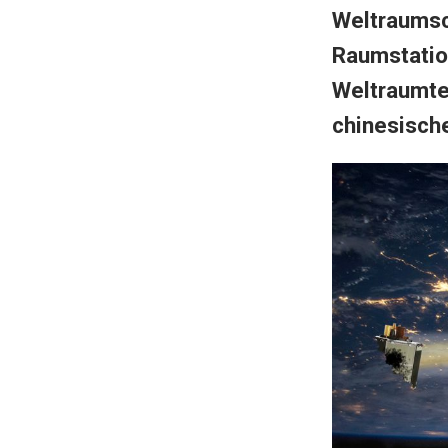
Weltraumsc
Raumstatio
Weltraumte
chinesisch