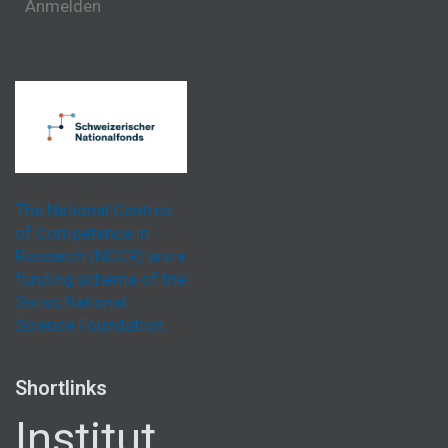
Anmelden
The National Centres
of Competence in
Research (NCCR) are a
funding scheme of the
Swiss National
Science Foundation.
Shortlinks
Institut