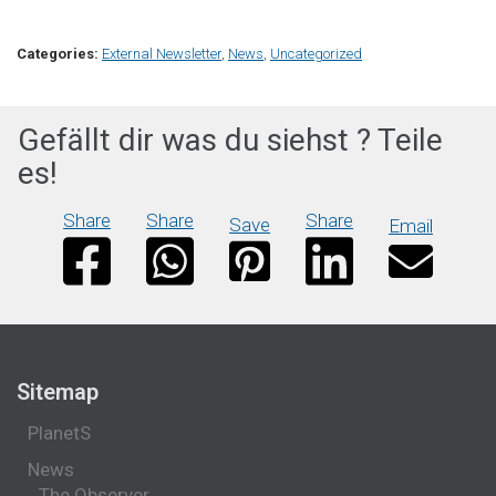
Categories:
External Newsletter
,
News
,
Uncategorized
Gefällt dir was du siehst ? Teile
es!
Share
Share
Share
Save
Email
Sitemap
PlanetS
News
The Observer