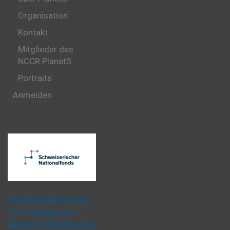
Organisation
Kontakt
Mitglieder des
NCCR PlanetS
Portraits
Anmelden
The National Centres
of Competence in
Research (NCCR) are a