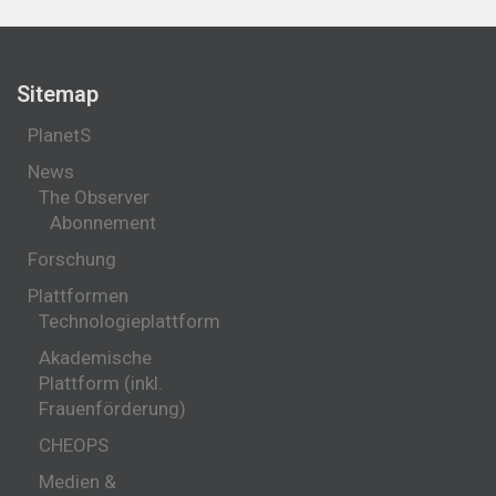
Sitemap
PlanetS
News
The Observer
Abonnement
Forschung
Plattformen
Technologieplattform
Akademische
Plattform (inkl.
Frauenförderung)
CHEOPS
Medien &