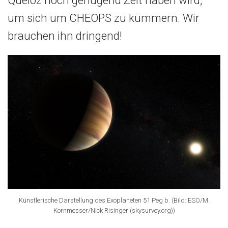
Queloz noch genügend Zeit haben wird,
um sich um CHEOPS zu kümmern. Wir
brauchen ihn dringend!
Künstlerische Darstellung des Exoplaneten 51 Peg b. (Bild: ESO/M.
Kornmesser/Nick Risinger (skysurvey.org))