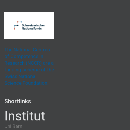
The National Centres
of Competence in
Research (NCCR) are a
funding scheme of the
Swiss National
Science Foundation.
Shortlinks
Institut
Uni Bern