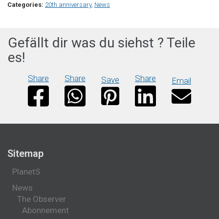
Categories:
20th anniversary
,
News
Gefällt dir was du siehst ? Teile
es!
Share
Share
Share
Save
Email
Sitemap
PlanetS
News
The Observer
Abonnement