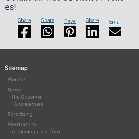
es!
Share
Share
Share
Save
Email
Sitemap
PlanetS
News
The Observer
Abonnement
Forschung
Plattformen
Technologieplattform