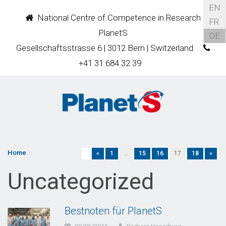
EN
National Centre of Competence in Research
FR
PlanetS
DE
Gesellschaftsstrasse 6 | 3012 Bern | Switzerland
+41 31 684 32 39
Home
«
1
…
15
16
17
18
»
Uncategorized
Bestnoten für PlanetS