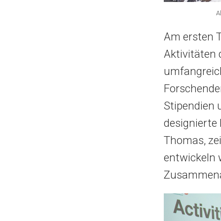
A
Am ersten T
Aktivitäten 
umfangreich
Forschenden
Stipendien 
designierte 
Thomas, zei
entwickeln 
Zusammenar