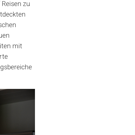
 Reisen zu
ntdeckten
ischen
euen
iten mit
rte
ngsbereiche