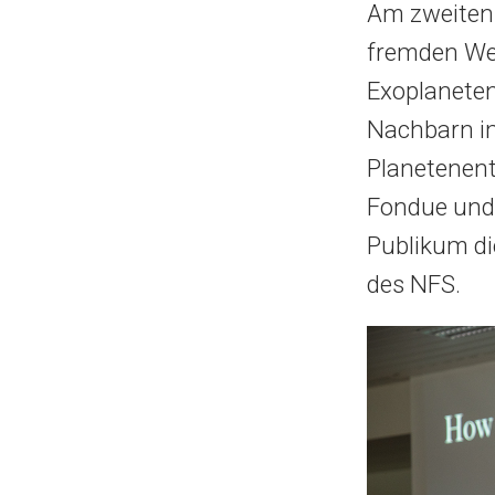
Am zweiten
fremden Wel
Exoplanete
Nachbarn i
Planetenent
Fondue und 
Publikum di
des NFS.