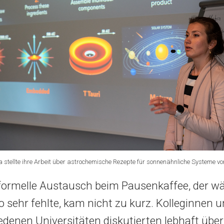
tellte ihre Arbeit über astrochemische Rezepte für sonnenähnliche Systeme vor
formelle Austausch beim Pausenkaffee, der w
 sehr fehlte, kam nicht zu kurz. Kolleginnen 
edenen Universitäten diskutierten lebhaft übe