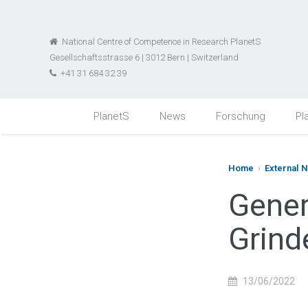
National Centre of Competence in Research PlanetS
Gesellschaftsstrasse 6 | 3012 Bern | Switzerland
+41 31 684 32 39
PlanetS
News
Forschung
Pl
Home
›
External 
Gener
Grind
13/06/2022