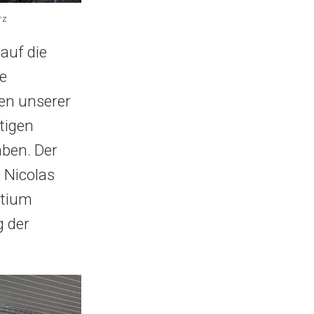
rz
auf die
ie
ten unserer
tigen
aben. Der
, Nicolas
rtium
g der