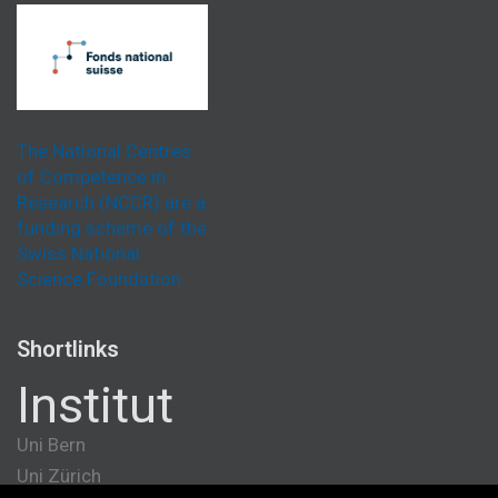
The National Centres
of Competence in
Research (NCCR) are a
funding scheme of the
Swiss National
Science Foundation.
Shortlinks
Institut
Uni Bern
Uni Zürich