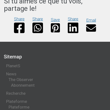
Si tu aimes ce que tu vois,
partage le!
Share
Share
Share
Save
Email
Sitemap
PlanetS
News
The Observer
Abonnement
Recherche
Plateforme
Plateforme