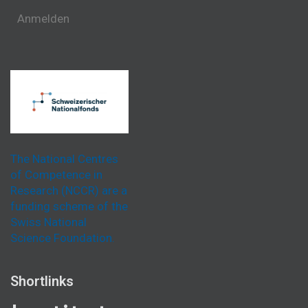
Anmelden
The National Centres
of Competence in
Research (NCCR) are a
funding scheme of the
Swiss National
Science Foundation.
Shortlinks