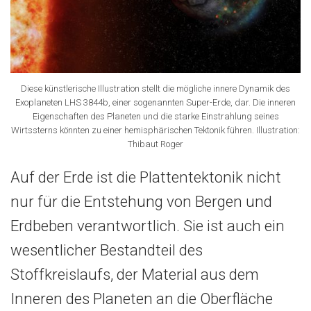
Diese künstlerische Illustration stellt die mögliche innere Dynamik des
Exoplaneten LHS 3844b, einer sogenannten Super-Erde, dar. Die inneren
Eigenschaften des Planeten und die starke Einstrahlung seines
Wirtssterns könnten zu einer hemisphärischen Tektonik führen. Illustration:
Thibaut Roger
Auf der Erde ist die Plattentektonik nicht
nur für die Entstehung von Bergen und
Erdbeben verantwortlich. Sie ist auch ein
wesentlicher Bestandteil des
Stoffkreislaufs, der Material aus dem
Inneren des Planeten an die Oberfläche