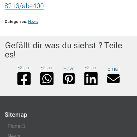
8213/abe400
Categories:
News
Gefällt dir was du siehst ? Teile
es!
Share
Share
Share
Save
Email
Sitemap
PlanetS
News