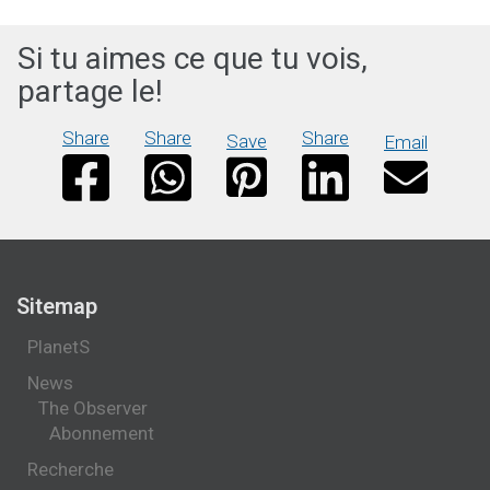
Si tu aimes ce que tu vois,
partage le!
Share
Share
Share
Save
Email
Sitemap
PlanetS
News
The Observer
Abonnement
Recherche