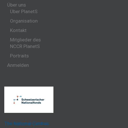
Über uns
Über PlanetS
Organisation
Kontakt
Mitglieder des
NCCR PlanetS
Portraits
Anmelden
The National Centres