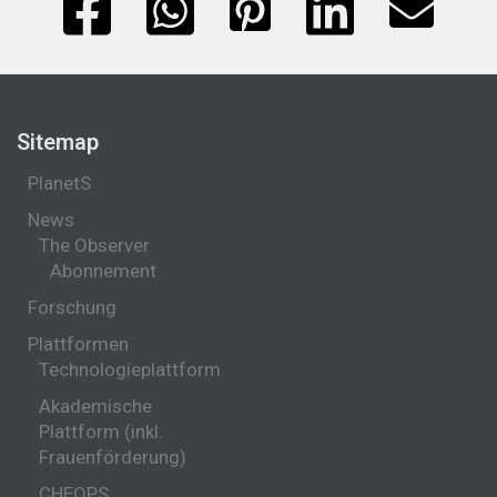
Sitemap
PlanetS
News
The Observer
Abonnement
Forschung
Plattformen
Technologieplattform
Akademische
Plattform (inkl.
Frauenförderung)
CHEOPS