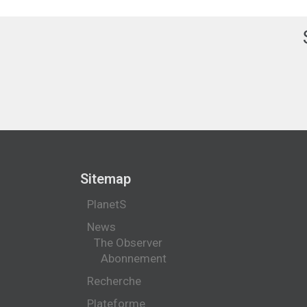
Sitemap
PlanetS
News
The Observer
Abonnement
Recherche
Plateforme