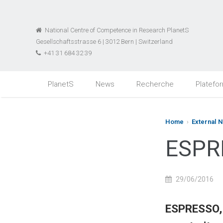
National Centre of Competence in Research PlanetS
Gesellschaftsstrasse 6 | 3012 Bern | Switzerland
+41 31 684 32 39
PlanetS
News
Recherche
Platefo
Home
›
External 
ESPR
29/06/2016
ESPRESSO, 