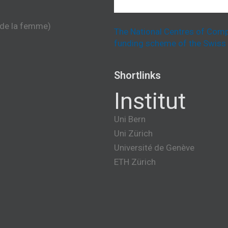
 de la femme)
The National Centres of Comp
funding scheme of the Swiss 
Shortlinks
Institut
Uni Bern
Uni Zürich
Université de Genève
ETH Zürich