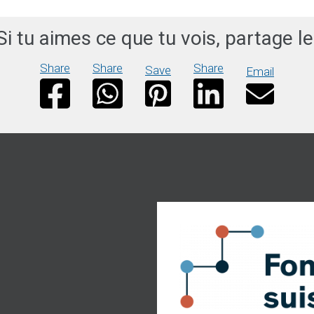
Si tu aimes ce que tu vois, partage le
Share
Share
Share
Save
Email