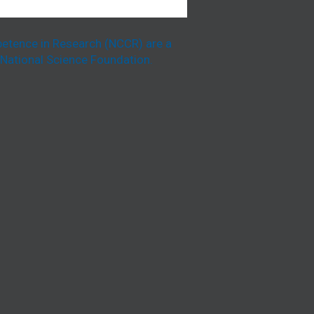
etence in Research (NCCR) are a
National Science Foundation.