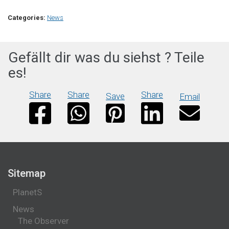
Categories:
News
Gefällt dir was du siehst ? Teile
es!
Share
Share
Share
Save
Email
Sitemap
PlanetS
News
The Observer