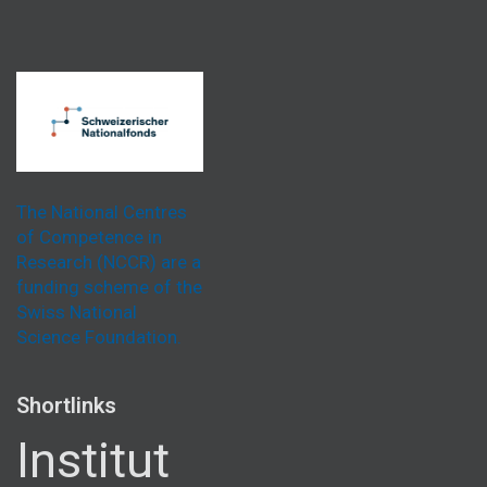
The National Centres
of Competence in
Research (NCCR) are a
funding scheme of the
Swiss National
Science Foundation.
Shortlinks
Institut