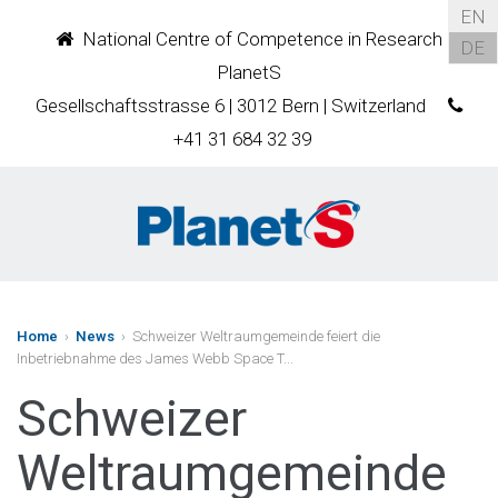
EN
National Centre of Competence in Research
DE
PlanetS
Gesellschaftsstrasse 6 | 3012 Bern | Switzerland
+41 31 684 32 39
Home
›
News
› Schweizer Weltraumgemeinde feiert die
Inbetriebnahme des James Webb Space T...
Schweizer
Weltraumgemeinde