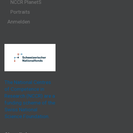
NCCR PlanetS
Portraits
Anmelden
The National Centres
of Competence in
Research (NCCR) are a
funding scheme of the
Swiss National
Science Foundation.