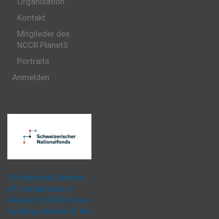
Organisation
Kontakt
Mitglieder des
NCCR PlanetS
Portraits
Anmelden
The National Centres
of Competence in
Research (NCCR) are a
funding scheme of the