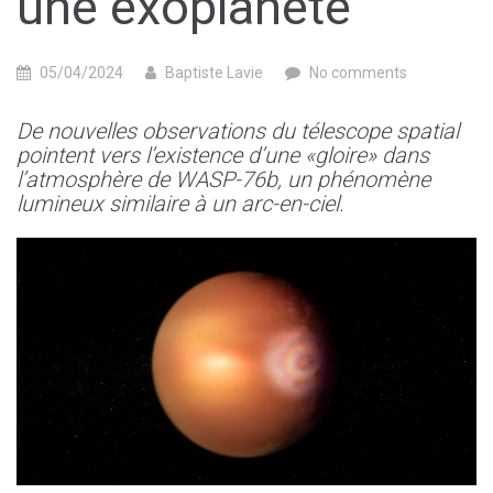
une exoplanète
05/04/2024
Baptiste Lavie
No comments
De nouvelles observations du télescope spatial
pointent vers l’existence d’une «gloire» dans
l’atmosphère de WASP-76b, un phénomène
lumineux similaire à un arc-en-ciel.