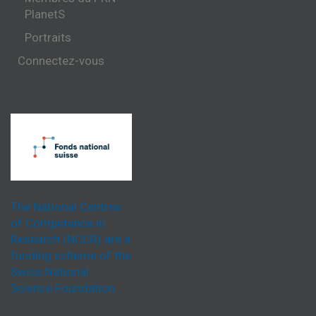
PlanetS
Portraits
Connectez-vous
The National Centres
of Competence in
Research (NCCR) are a
funding scheme of the
Swiss National
Science Foundation.