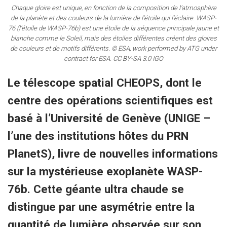
Chaque gloire est unique, en fonction de la composition de l’atmosphère
de la planète et des couleurs de la lumière de l’étoile qui l’éclaire. WASP-
76 (l’étoile de WASP-76b) est une étoile de la séquence principale jaune et
blanche comme le Soleil, mais des étoiles différentes créent des gloires
de couleurs et de motifs différents.
© ESA, work performed by ATG under
contract for ESA. CC BY-SA 3.0 IGO
Le télescope spatial CHEOPS, dont le
centre des opérations scientifiques est
basé à l’Université de Genève (UNIGE –
l’une des institutions hôtes du PRN
PlanetS), livre de nouvelles informations
sur la mystérieuse exoplanète WASP-
76b. Cette géante ultra chaude se
distingue par une asymétrie entre la
quantité de lumière observée sur son