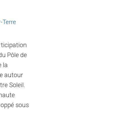
-Terre
ticipation
du Pôle de
 la
re autour
re Soleil.
 haute
loppé sous