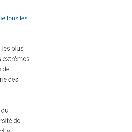
ie tous les
les plus
s extrêmes
 de
rie des
 du
sité de
che […]