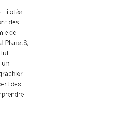
 pilotée
ont des
ie de
l PlanetS,
itut
é un
graphier
sert des
mprendre