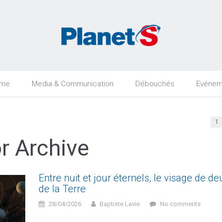
rme
Media & Communication
Débouchés
Evénem
1
r Archive
Entre nuit et jour éternels, le visage de d
de la Terre
28/04/2026
Baptiste Lavie
No comments