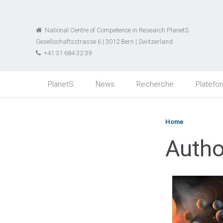
National Centre of Competence in Research PlanetS
Gesellschaftsstrasse 6 | 3012 Bern | Switzerland
+41 31 684 32 39
PlanetS
News
Recherche
Platefo
Home
Autho