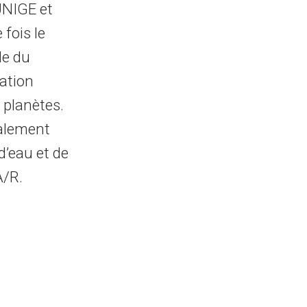
UNIGE et
fois le
de du
ation
 planètes.
galement
d’eau et de
A/R.