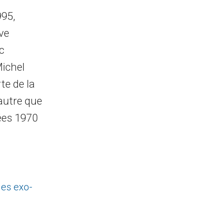
995,
ve
c
Michel
te de la
autre que
nées 1970
es exo-