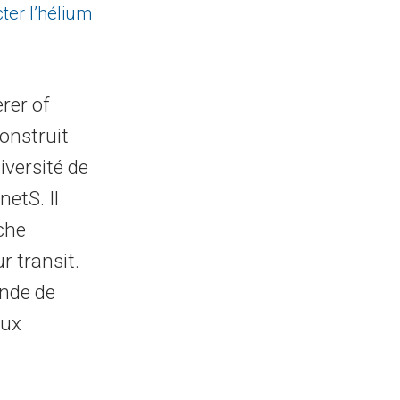
ter l’hélium
rer of
onstruit
versité de
etS. Il
che
r transit.
ande de
aux