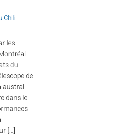
 Chili
r les
 Montréal
tats du
élescope de
 austral
e dans le
formances
a
r […]