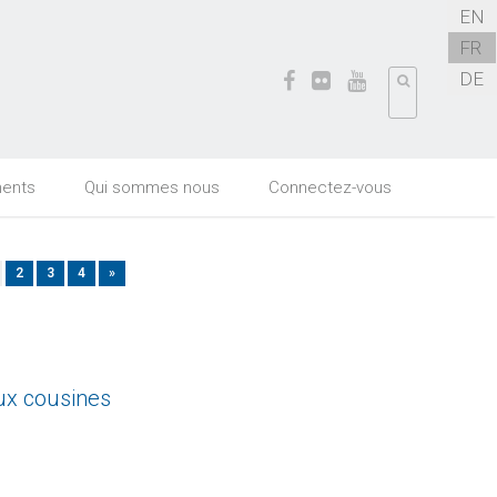
EN
FR
DE
ents
Qui sommes nous
Connectez-vous
2
3
4
»
eux cousines