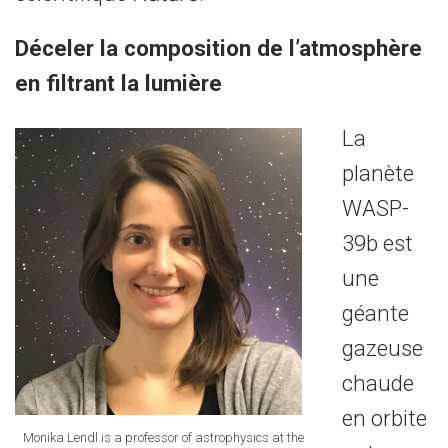
Déceler la composition de l’atmosphère
en filtrant la lumière
La
planète
WASP-
39b est
une
géante
gazeuse
chaude
en orbite
Monika Lendl is a professor of astrophysics at the