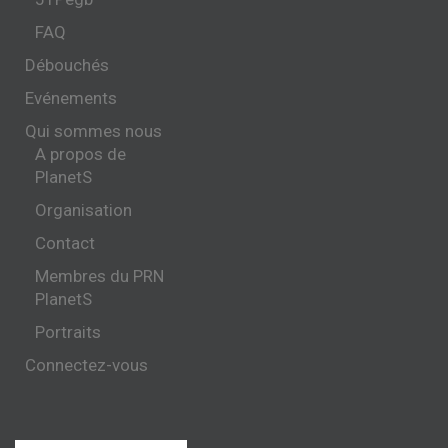
FAQ
Débouchés
Evénements
Qui sommes nous
A propos de
PlanetS
Organisation
Contact
Membres du PRN
PlanetS
Portraits
Connectez-vous