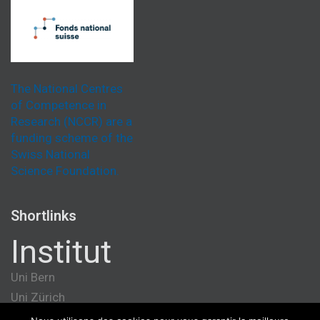
The National Centres
of Competence in
Research (NCCR) are a
funding scheme of the
Swiss National
Science Foundation.
Shortlinks
Institut
Uni Bern
Uni Zürich
Université de Genève