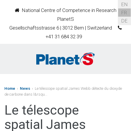
EN
National Centre of Competence in Research
FR
PlanetS
DE
Gesellschaftsstrasse 6 | 3012 Bern | Switzerland
+41 31 684 32 39
Home
›
News
› Le télescope spatial James Webb détecte du dioxyde
de carbone dans l&rsqu...
Le télescope
spatial James