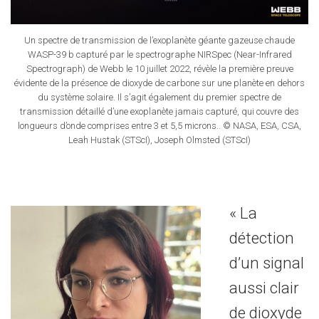
Un spectre de transmission de l’exoplanète géante gazeuse chaude
WASP-39 b capturé par le spectrographe NIRSpec (Near-Infrared
Spectrograph) de Webb le 10 juillet 2022, révèle la première preuve
évidente de la présence de dioxyde de carbone sur une planète en dehors
du système solaire. Il s’agit également du premier spectre de
transmission détaillé d’une exoplanète jamais capturé, qui couvre des
longueurs d’onde comprises entre 3 et 5,5 microns.. © NASA, ESA, CSA,
Leah Hustak (STScI), Joseph Olmsted (STScI)
« La
détection
d’un signal
aussi clair
de dioxyde