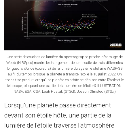
Une série de courbes de lumière du spectrographe proche infrarouge de
Webb (NIRSpec) montre le changement de luminosité de trois différentes
longueurs d’onde (couleurs) de la lumière du système stellaire WASP-39
au fil du temps lorsque la planète a transité l’étoile le 10 juillet 2022. Un
transit se produit lorsqu’une planète en orbite se déplace entre l’étoile et le
télescope, bloquant une partie de la lumière de l’étoile.© ILLUSTRATION:
NASA, ESA, CSA, Leah Hustak (STScI), Joseph Olmsted (STScI)
Lorsqu’une planète passe directement
devant son étoile hôte, une partie de la
lumière de l’étoile traverse l’atmosphère