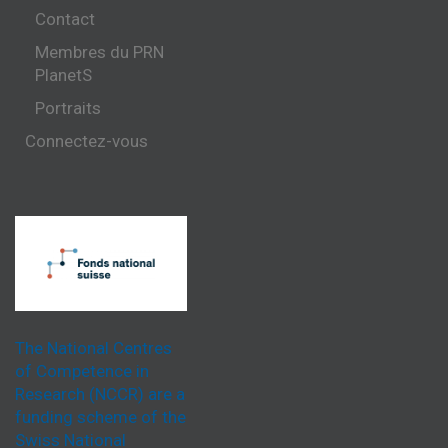
Contact
Membres du PRN
PlanetS
Portraits
Connectez-vous
The National Centres
of Competence in
Research (NCCR) are a
funding scheme of the
Swiss National