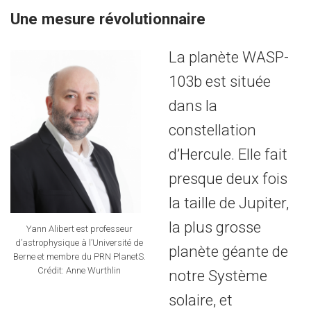
Une mesure révolutionnaire
La planète WASP-
103b est située
dans la
constellation
d’Hercule. Elle fait
presque deux fois
la taille de Jupiter,
la plus grosse
Yann Alibert est professeur
d’astrophysique à l’Université de
planète géante de
Berne et membre du PRN PlanetS.
Crédit: Anne Wurthlin
notre Système
solaire, et