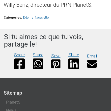
Willy Benz, directeur du PRN PlanetS.
Categories:
External Newsletter
Si tu aimes ce que tu vois,
partage le!
Share
Share
Share
Save
Email
Sitemap
PlanetS
News