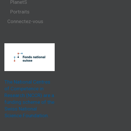
PlanetS
Portraits
Connectez-vous
The National Centres
of Competence in
Research (NCCR) are a
funding scheme of the
Swiss National
Science Foundation.