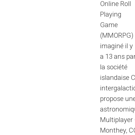
Online Roll
Playing
Game
(MMORPG)
imaginé il y
a 13 ans pa
la société
islandaise C
intergalacti
propose une 
astronomique
Multiplayer
Monthey, CC