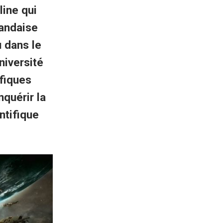
line qui
landaise
 dans le
niversité
ifiques
nquérir la
ntifique