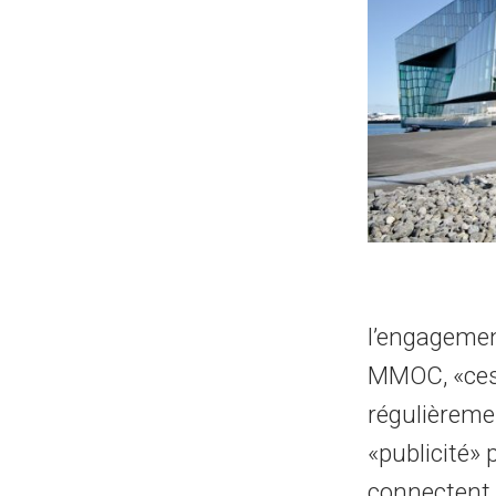
l’engagemen
MMOC, «ces s
régulièreme
«publicité»
connectent s