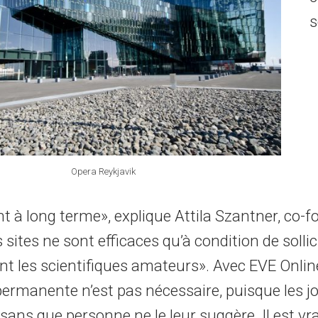
s
Opera Reykjavik
t à long terme», explique Attila Szantner, co-
ites ne sont efficaces qu’à condition de sollic
nt les scientifiques amateurs». Avec EVE Onlin
 permanente n’est pas nécessaire, puisque les j
ans que personne ne le leur suggère. Il est vr