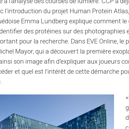
 à l’analyse des courbes de lumière. CCP a déjà
 l’introduction du projet Human Protein Atlas,
suédoise Emma Lundberg explique comment le 
identifier des protéines sur des photographies 
ortant pour la recherche. Dans EVE Online, le p
Michel Mayor, qui a découvert la première exop
 ainsi son image afin d’expliquer aux joueurs c
éder et quel est l’intérêt de cette démarche po
.
«
g
d
c