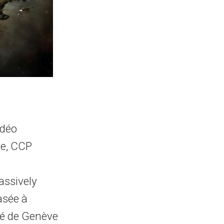
idéo
re, CCP
assively
asée à
té de Genève