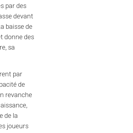
es par des
passe devant
La baisse de
 et donne des
re, sa
rent par
apacité de
 en revanche
naissance,
e de la
es joueurs