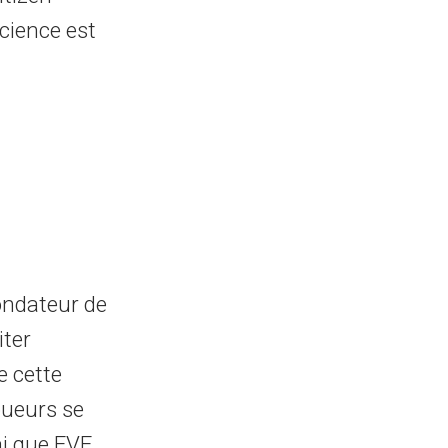
cience est
fondateur de
iter
e cette
oueurs se
ai que EVE