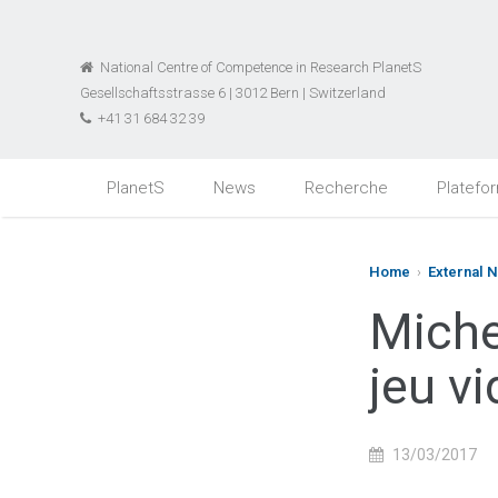
National Centre of Competence in Research PlanetS
Gesellschaftsstrasse 6 | 3012 Bern | Switzerland
+41 31 684 32 39
PlanetS
News
Recherche
Platefo
Home
›
External 
Miche
jeu v
13/03/2017