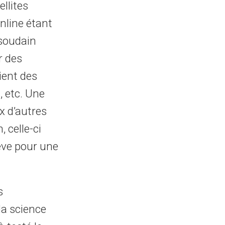
llites
nline étant
 soudain
r des
ient des
, etc. Une
x d’autres
 celle-ci
nève pour une
s
la science