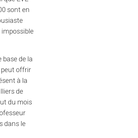
00 sont en
ousiaste
e impossible
e base de la
peut offrir
ésent à la
liers de
but du mois
rofesseur
s dans le