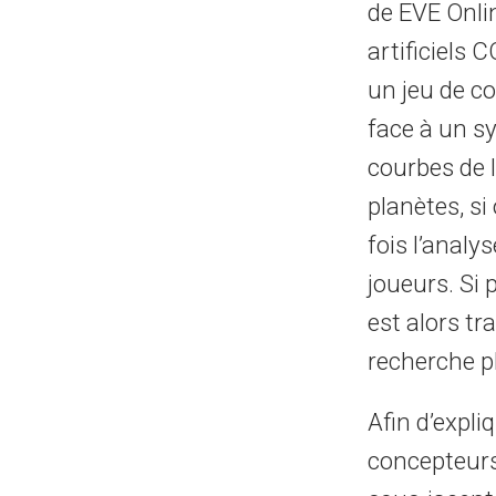
de EVE Onlin
artificiels 
un jeu de co
face à un sy
courbes de l
planètes, si
fois l’analy
joueurs. Si 
est alors tr
recherche p
Afin d’expli
concepteurs