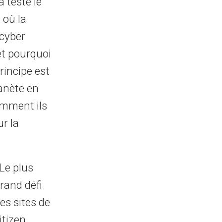
 testé le
 où la
cyber
et pourquoi
rincipe est
lanète en
omment ils
ur la
Le plus
rand défi
es sites de
itizen