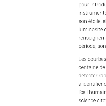
pour introd
instruments
son étoile, 
luminosité d
renseigneme
période, son 
Les courbes 
centaine de 
détecter ra
à identifier
l’œil humain 
science cit