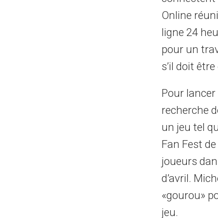
Online réun
ligne 24 he
pour un trav
s’il doit êt
Pour lancer 
recherche de
un jeu tel q
Fan Fest de 
joueurs dans
d’avril. Mic
«gourou» po
jeu.