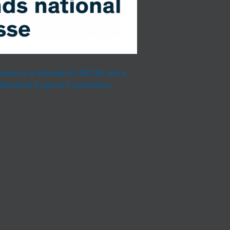
etence in Research (NCCR) are a
National Science Foundation.