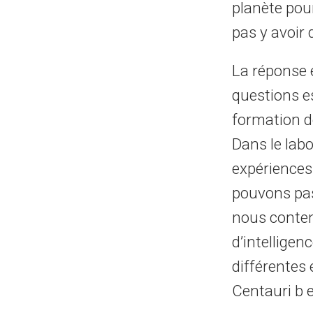
planète pour
pas y avoir
La réponse e
questions e
formation de
Dans le labo
expériences
pouvons pa
nous conten
d’intellige
différentes
Centauri b 