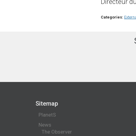
Directeur d
Categories:
Extern
Sitemap
PlanetS
News
The Observer