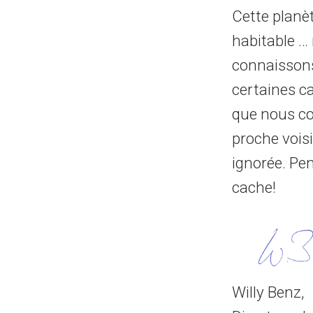
Cette planè
habitable … 
connaissons
certaines ca
que nous con
proche vois
ignorée. Pe
cache!
Willy Benz,