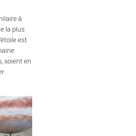
ilaire à
le la plus
étoile est
haine
, soient en
er