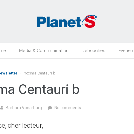
rme
Media & Communication
Débouchés
Evénem
Newsletter
› Proxima Centauri b
ma Centauri b
Barbara Vonarburg
No comments
ce, cher lecteur,