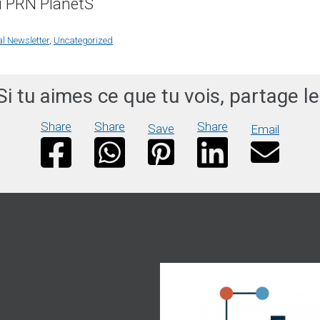
u PRN PlanetS
al Newsletter
,
Uncategorized
Si tu aimes ce que tu vois, partage le
Share
Share
Share
Save
Email