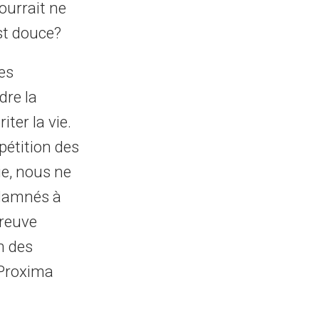
pourrait ne
st douce?
es
dre la
ter la vie.
pétition des
ie, nous ne
ndamnés à
preuve
n des
 Proxima