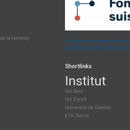
 de la femme)
The National Centres of Comp
funding scheme of the Swiss 
Shortlinks
Institut
Uni Bern
Uni Zürich
Université de Genève
ETH Zürich