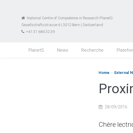
National Centre of Competence in Research PlanetS
Gesellschaftsstrasse 6 | 3012 Bern | Switzerland
+41 31 684 32 39
PlanetS
News
Recherche
Platefo
Home
›
External 
Proxi
28/09/2016
Chère lectri