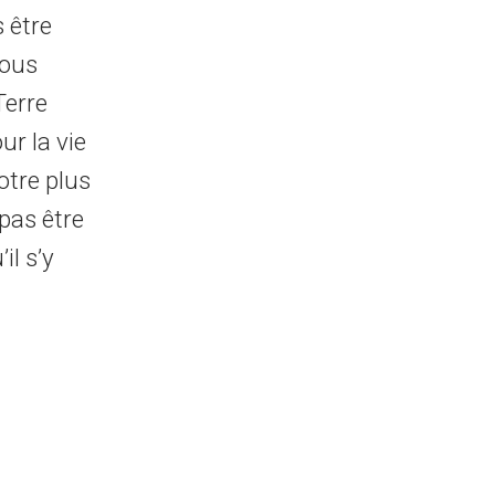
 être
nous
Terre
ur la vie
otre plus
pas être
il s’y