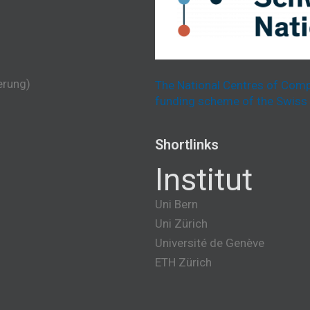
erung)
The National Centres of Comp
funding scheme of the Swiss 
Shortlinks
Institut
Uni Bern
Uni Zürich
Université de Genève
ETH Zürich