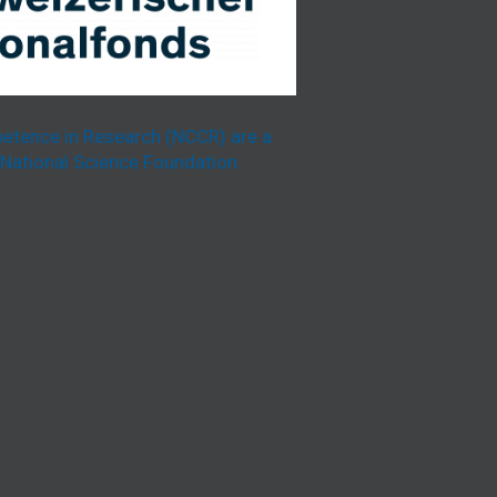
etence in Research (NCCR) are a
National Science Foundation.