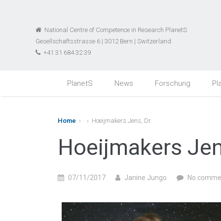
National Centre of Competence in Research PlanetS
Gesellschaftsstrasse 6 | 3012 Bern | Switzerland
+41 31 684 32 39
PlanetS
News
Forschung
Pl
Home
›
› Hoeijmakers Jens, Dr.
Hoeijmakers Jens
07/11/2017
Janine Jungo
No comme