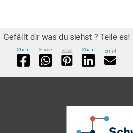
Gefällt dir was du siehst ? Teile es!
Share
Share
Share
Save
Email