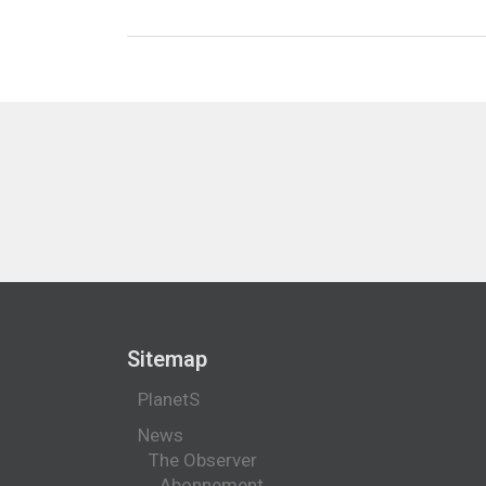
Sitemap
PlanetS
News
The Observer
Abonnement