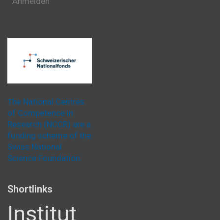
Anmelden
The National Centres
of Competence in
Research (NCCR) are a
funding scheme of the
Swiss National
Science Foundation.
Shortlinks
Institut