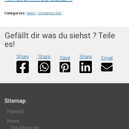
Categories:
News
,
Uncategorized
Gefällt dir was du siehst ? Teile
es!
Share
Share
Share
Save
Email
Sitemap
PlanetS
News
The Observer