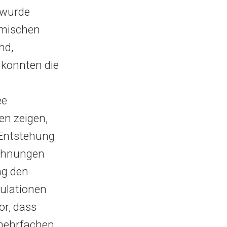
r wurde
smischen
nd,
n konnten die
ee
en zeigen,
 Entstehung
echnungen
ng den
mulationen
r, dass
 mehrfachen