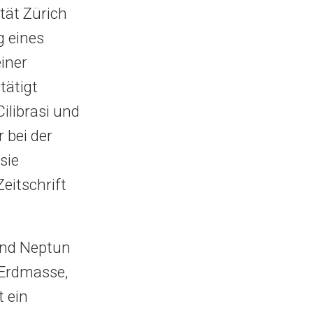
ität Zürich
g eines
iner
tätigt
ilibrasi und
 bei der
sie
eitschrift
und Neptun
 Erdmasse,
t ein