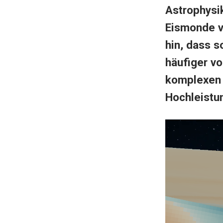
Astrophysik
Eismonde v
hin, dass 
häufiger v
komplexen 
Hochleistu