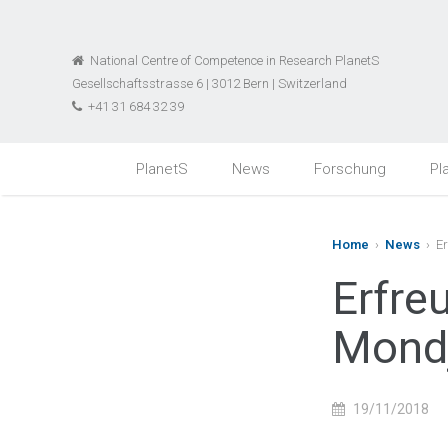
National Centre of Competence in Research PlanetS
Gesellschaftsstrasse 6 | 3012 Bern | Switzerland
+41 31 684 32 39
PlanetS
News
Forschung
Pl
Home
›
News
› Er
Erfre
Mond
19/11/2018