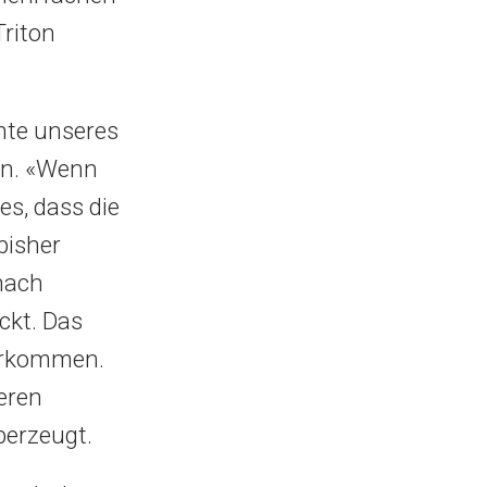
riton
chte unseres
en. «Wenn
es, dass die
bisher
nach
ckt. Das
vorkommen.
eren
berzeugt.