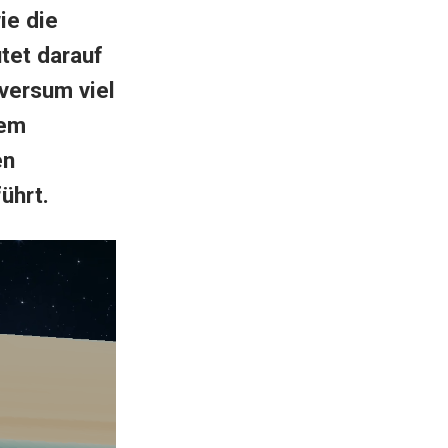
ie die
tet darauf
versum viel
rem
en
ührt.