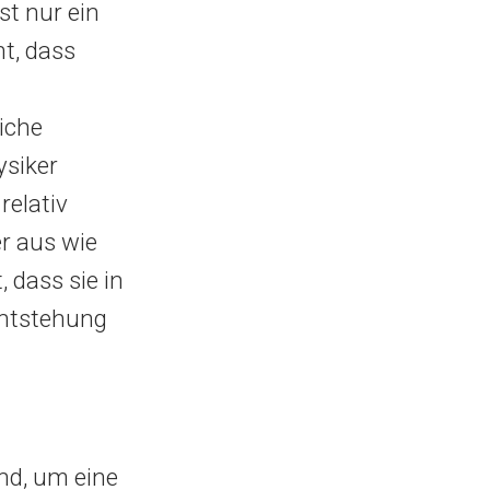
t nur ein
nt, dass
iche
ysiker
relativ
r aus wie
 dass sie in
Entstehung
nd, um eine