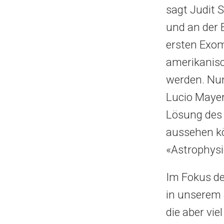
sagt Judit S
und an der 
ersten Exo
amerikanisc
werden. Nun
Lucio Mayer 
Lösung des 
aussehen kö
«Astrophysi
Im Fokus d
in unserem 
die aber vie