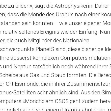
ibe zu bilden», sagt die Astrophysikerin. Dahe
, dass die Monde des Uranus nach einer ko
ntstanden sein könnten – wie unser eigener Mo
n relativ seltenes Ereignis wie der Einfang. Nu
er, die auch Mitglieder des Nationalen
chwerpunkts PlanetS sind, diese bisherige Id
 Ihre äusserst komplexen Computersimulation
 und Neptun tatsächlich noch während ihrer
 Scheibe aus Gas und Staub formten. Die Ber
or Ort Eismonde, die in ihrer Zusammensetzu
anus-Satelliten sehr ähnlich sind. Aus den Si
omputers «Mönch» am CSCS geht zudem hervo
prünglich auch von einem Uranus-ähnlichen,