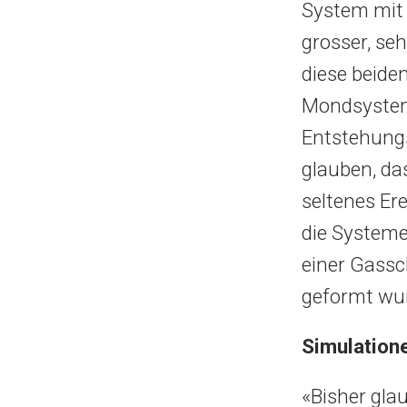
System mit
grosser, seh
diese beide
Mondsysteme
Entstehungs
glauben, da
seltenes Er
die Systeme
einer Gassc
geformt wu
Simulation
«Bisher gla