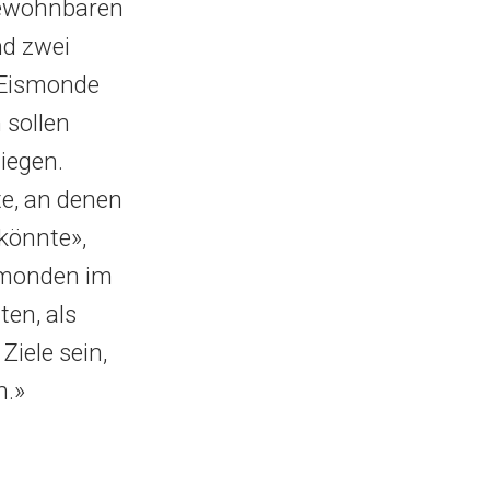
 bewohnbaren
nd zwei
 Eismonde
 sollen
iegen.
te, an denen
könnte»,
ismonden im
en, als
Ziele sein,
n.»