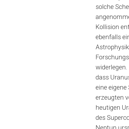
solche Sche
angenommen
Kollision e
ebenfalls ei
Astrophysik
Forschungss
widerlegen.
dass Uranus
eine eigene
erzeugten v
heutigen Ur
des Superc
Neptun urs