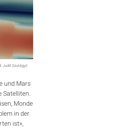
: Judit Szulágyi)
de und Mars
Satelliten.
eisen, Monde
blem in der
en ist»,