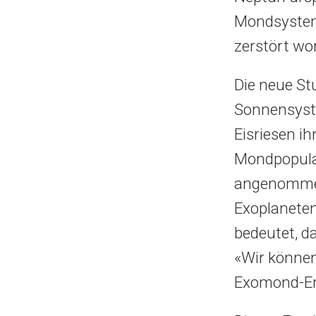
Mondsystem 
zerstört wo
Die neue St
Sonnensyst
Eisriesen ih
Mondpopulat
angenommen
Exoplaneten
bedeutet, d
«Wir können
Exomond-Ent