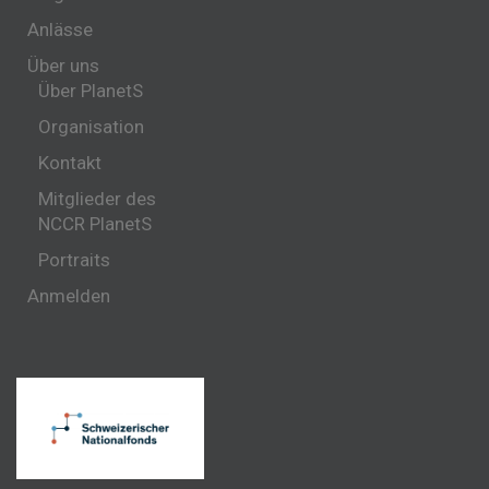
Anlässe
Über uns
Über PlanetS
Organisation
Kontakt
Mitglieder des
NCCR PlanetS
Portraits
Anmelden