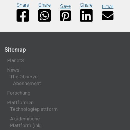
Share
Share
Share
Save
Email
Sitemap
PlanetS
News
The Observer
Abonnement
Forschung
Plattformen
Technologieplattform
Akademische
Plattform (inkl.