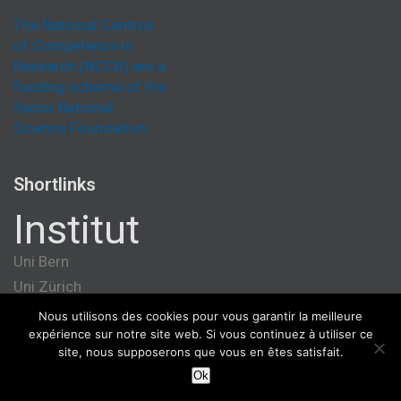
The National Centres
of Competence in
Research (NCCR) are a
funding scheme of the
Swiss National
Science Foundation.
Shortlinks
Institut
Uni Bern
Uni Zürich
Université de Genève
Nous utilisons des cookies pour vous garantir la meilleure
expérience sur notre site web. Si vous continuez à utiliser ce
ETH Zürich
site, nous supposerons que vous en êtes satisfait.
Ok