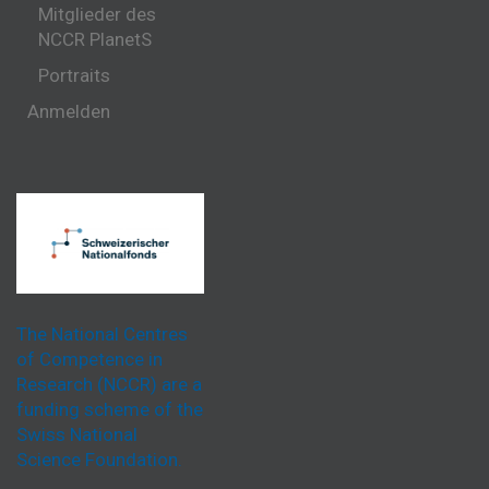
Mitglieder des
NCCR PlanetS
Portraits
Anmelden
The National Centres
of Competence in
Research (NCCR) are a
funding scheme of the
Swiss National
Science Foundation.