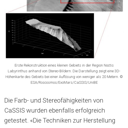
Erste Rekonstruktion eines kleinen Gebiets in der Region Noctis
Labyrinthus anhand von Stereo-Bildern. Die Darstellung zeigt eine 3D-
Höhenkarte des Gebiets bei einer Auflösung von weniger als 20 Metern. ©
ESA/Roscosmos/ExoMars/CaSSIS/UniBE
Die Farb- und Stereofähigkeiten von
CaSSIS wurden ebenfalls erfolgreich
getestet. «Die Techniken zur Herstellung