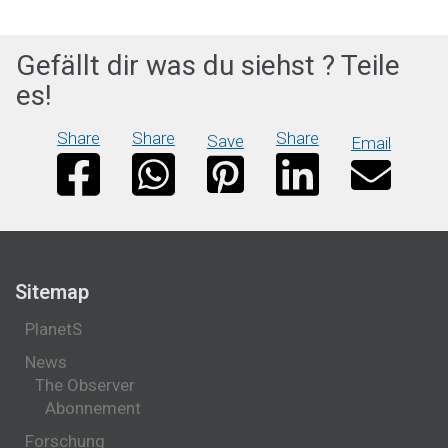
Gefällt dir was du siehst ? Teile
es!
Share
Share
Share
Save
Email
Sitemap
PlanetS
News
The Observer
Abonnement
Forschung