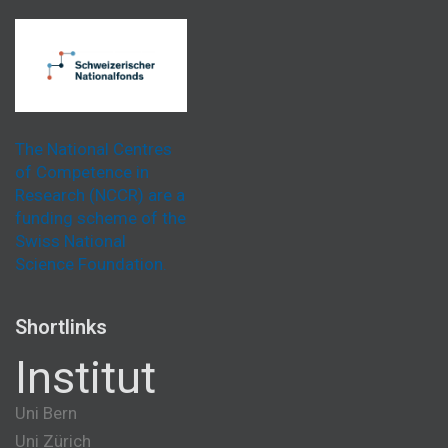
The National Centres
of Competence in
Research (NCCR) are a
funding scheme of the
Swiss National
Science Foundation.
Shortlinks
Institut
Uni Bern
Uni Zürich