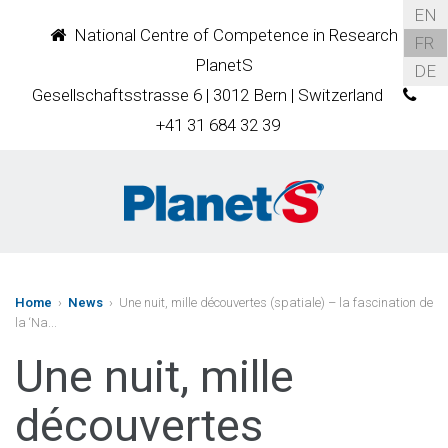
EN
National Centre of Competence in Research
FR
PlanetS
DE
Gesellschaftsstrasse 6 | 3012 Bern | Switzerland
+41 31 684 32 39
Home
›
News
› Une nuit, mille découvertes (spatiale) – la fascination de
la ‘Na...
Une nuit, mille
découvertes