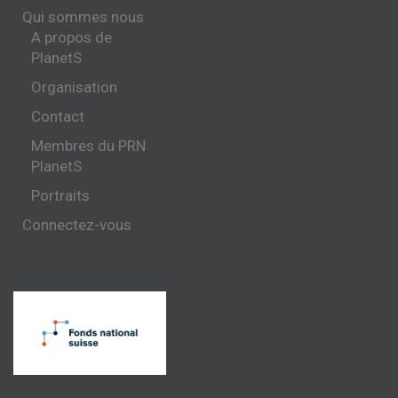
Qui sommes nous
A propos de
PlanetS
Organisation
Contact
Membres du PRN
PlanetS
Portraits
Connectez-vous