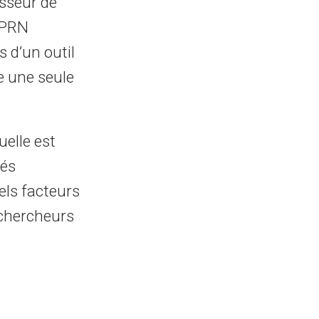
esseur de
u PRN
s d’un outil
e une seule
uelle est
és
els facteurs
 chercheurs