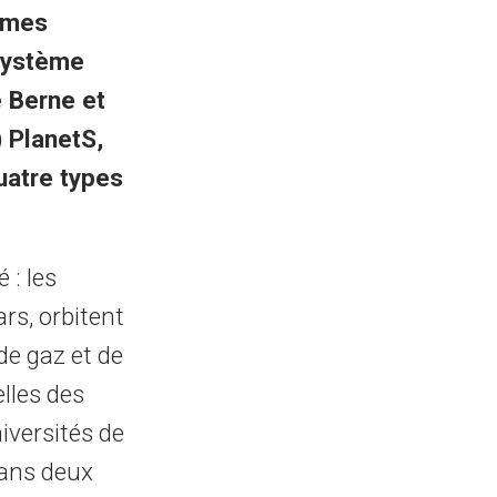
̀mes
Système
e Berne et
) PlanetS,
quatre types
 : les
ars, orbitent
de gaz et de
elles des
versités de
dans deux