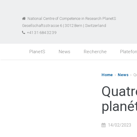
National Centre of Competence in Research PlanetS
Gesellschaftsstrasse 6 | 3012 Bern | Switzerland
+41 31 684 32 39
PlanetS
News
Recherche
Platefo
Home
›
News
› Qu
Quatr
plané
14/02/2023