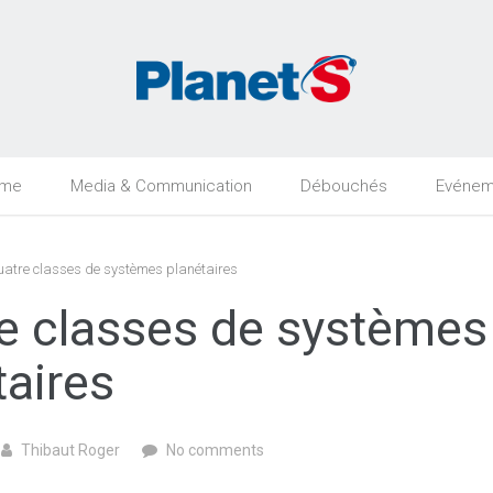
rme
Media & Communication
Débouchés
Evénem
atre classes de systèmes planétaires
e classes de systèmes
taires
Thibaut Roger
No comments