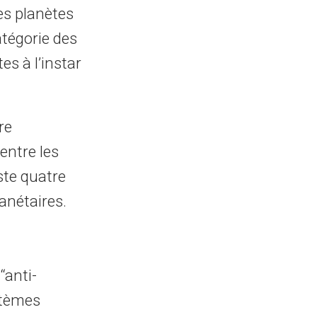
es planètes
tégorie des
es à l’instar
re
 entre les
iste quatre
anétaires.
‘‘anti-
stèmes