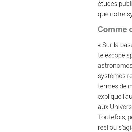
études publ
que notre sys
Comme de
« Sur la base
télescope sp
astronomes 
systèmes re
termes de m
explique l’a
aux Univers
Toutefois, pe
réel ou s’a