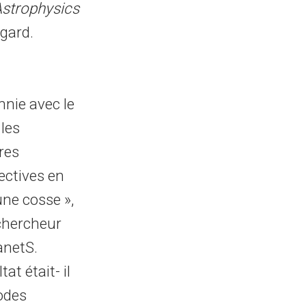
strophysics
́gard.
ennie avec le
 les
res
ectives en
une cosse »,
 chercheur
anetS.
t était- il
hodes