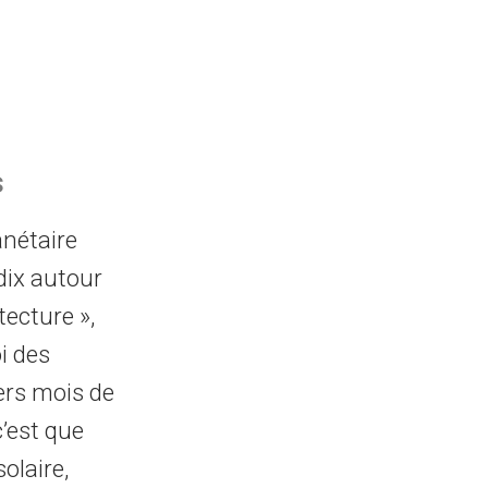
s
nétaire
 dix autour
tecture »,
i des
iers mois de
c’est que
solaire,