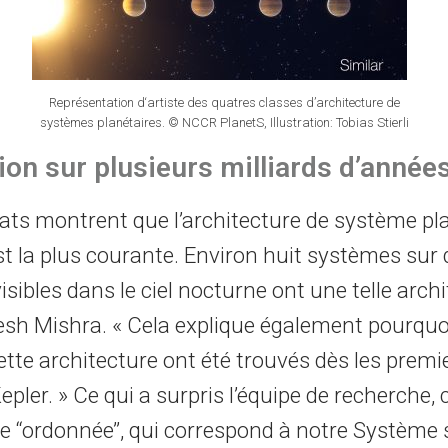
Représentation d‘artiste des quatres classes d’architecture de
systèmes planétaires. © NCCR PlanetS, Illustration: Tobias Stierli
tion sur plusieurs milliards d’année
tats montrent que l’architecture de système pla
’ est la plus courante. Environ huit systèmes sur
visibles dans le ciel nocturne ont une telle archi
kesh Mishra. « Cela explique également pourquo
ette architecture ont été trouvés dès les prem
epler. » Ce qui a surpris l’équipe de recherche, 
e ‘‘ordonnée’’, qui correspond à notre Système 