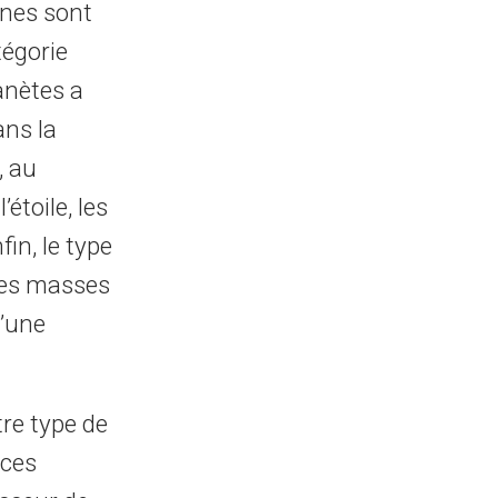
ines sont
égorie
anètes a
ans la
, au
étoile, les
fin, le type
l les masses
d’une
tre type de
 ces