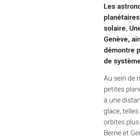
Les astron
planétaire
solaire. Un
Genève, ai
démontre po
de système
Au sein de n
petites plan
à une dista
glace, telle
orbites plus
Berne et Ge