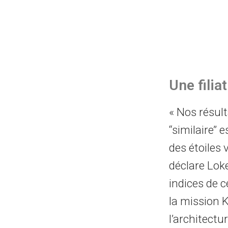
Une filia
« Nos résul
‘‘similaire’
des étoiles 
déclare Lo
indices de c
la mission K
l’architectur