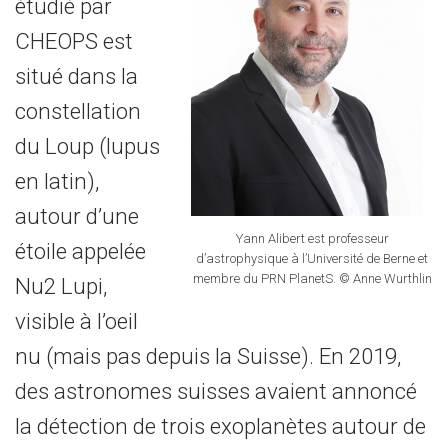
étudié par
CHEOPS est
situé dans la
constellation
du Loup (lupus
en latin),
autour d’une
Yann Alibert est professeur
étoile appelée
d’astrophysique à l’Université de Berne et
membre du PRN PlanetS. © Anne Wurthlin
Nu2 Lupi,
visible à l’oeil
nu (mais pas depuis la Suisse). En 2019,
des astronomes suisses avaient annoncé
la détection de trois exoplanètes autour de