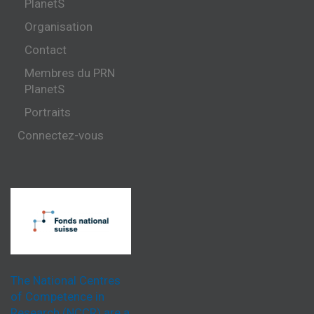
PlanetS
Organisation
Contact
Membres du PRN
PlanetS
Portraits
Connectez-vous
The National Centres
of Competence in
Research (NCCR) are a