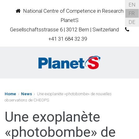
EN
National Centre of Competence in Research
FR
PlanetS
DE
Gesellschaftsstrasse 6 | 3012 Bern | Switzerland
+41 31 684 32 39
Home
›
News
› Une exoplanète «photobombe» de nouvelles
observations de CHEOPS
Une exoplanète
«photobombe» de