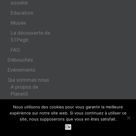
société
Education
Musée
La découverte de
51Pegb
FAQ
Débouchés
Evénements
Qui sommes nous
A propos de
PlanetS
Organisation
Nous utilisons des cookies pour vous garantir la meilleure
expérience sur notre site web. Si vous continuez à utiliser ce
Contact
site, nous supposerons que vous en êtes satisfait.
Membres du PRN
Ok
PlanetS