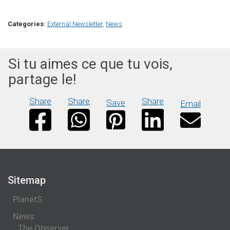
Categories:
External Newsletter
,
News
Si tu aimes ce que tu vois,
partage le!
Share
Share
Share
Save
Email
Sitemap
PlanetS
News
The Observer