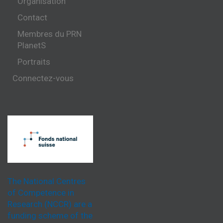
Organisation
Contact
Membres du PRN
PlanetS
Portraits
Connectez-vous
The National Centres
of Competence in
Research (NCCR) are a
funding scheme of the