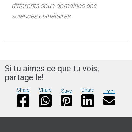
différents sous-domaines des
sciences planétaires.
Si tu aimes ce que tu vois,
partage le!
Share
Share
Share
Save
Email