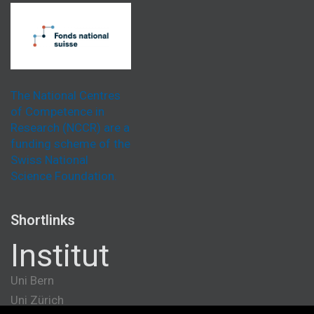
The National Centres
of Competence in
Research (NCCR) are a
funding scheme of the
Swiss National
Science Foundation.
Shortlinks
Institut
Uni Bern
Uni Zürich