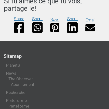
Si tu aimes ce que tu vois,
partage le!
Share
Share
Share
Save
Email
Sitemap
PlanetS
News
The Observer
Abonnement
Recherche
Plateforme
Plateforme