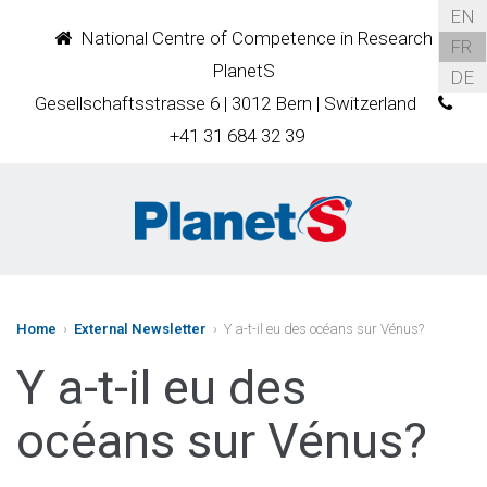
EN
National Centre of Competence in Research
FR
PlanetS
DE
Gesellschaftsstrasse 6 | 3012 Bern | Switzerland
+41 31 684 32 39
Home
›
External Newsletter
› Y a-t-il eu des océans sur Vénus?
Y a-t-il eu des
océans sur Vénus?