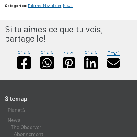
Categories:
External Newsletter
,
News
Si tu aimes ce que tu vois,
partage le!
Share
Share
Share
Save
Email
Sitemap
PlanetS
News
The Observer
Abonnement