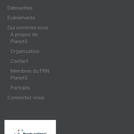
Débouchés
Evénements
Qui sommes nous
A propos de
PlanetS
Organisation
Contact
Membres du PRN
PlanetS
Portraits
Connectez-vous