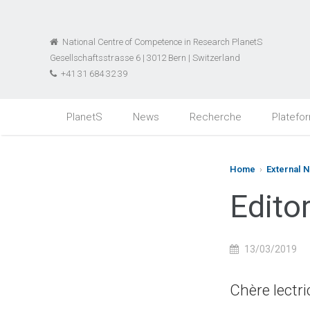
National Centre of Competence in Research PlanetS
Gesellschaftsstrasse 6 | 3012 Bern | Switzerland
+41 31 684 32 39
PlanetS
News
Recherche
Platefo
Home
›
External 
Editor
13/03/2019
Chère lectri