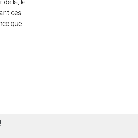
 de là, le
ant ces
ance que
!