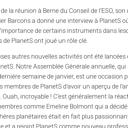
 de la réunion à Berne du Conseil de l’ESO, son 
ier Barcons a donné une interview à PlanetS où
’importance de certains instruments dans lesq
s de PlanetS ont joué un rôle clé.
es autres nouvelles activités ont été lancées 
anetS. Notre Assemblée Générale annuelle, qui 
dernière semaine de janvier, est une occasion pr
es membres de PlanetS d’avoir un aperçu de l’
Ouah, incroyable ! C’est généralement la réac
embres comme Emeline Bolmont qui a décidé 
ères planétaires était en fait plus passionnan
ote et a rejoint PlanetS comme nouveau profess