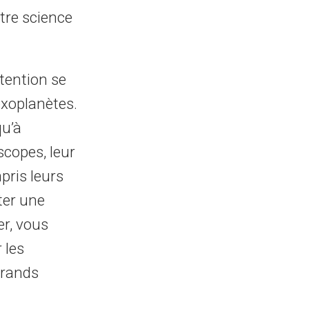
tre science
ttention se
exoplanètes.
qu’à
scopes, leur
pris leurs
ter une
er, vous
 les
grands