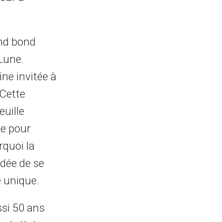
and bond
Lune.
ine invitée à
 Cette
euille
ne pour
rquoi la
idée de se
 unique.
ssi 50 ans