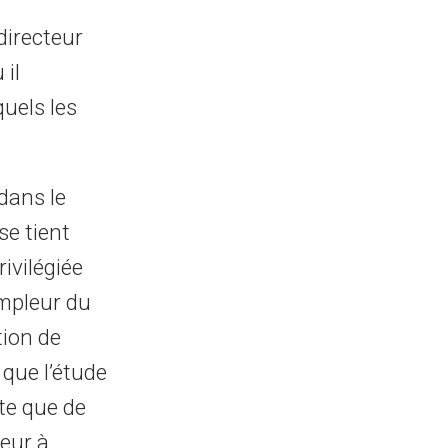
directeur
 il
uels les
dans le
se tient
ivilégiée
ampleur du
tion de
que l’étude
te que de
eur à