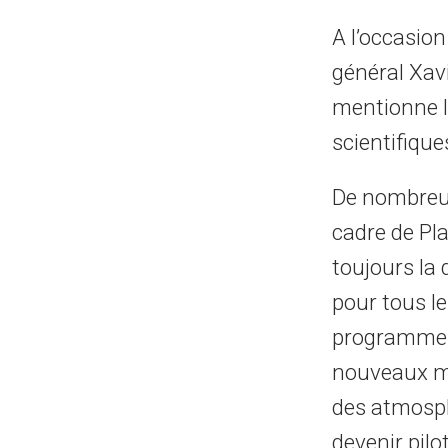
A l’occasion
général Xav
mentionne l
scientifique
De nombreus
cadre de Pl
toujours la 
pour tous l
programme. 
nouveaux m
des atmosph
devenir pil