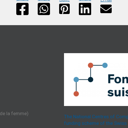
 de la femme)
The National Centres of Comp
funding scheme of the Swiss 