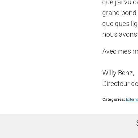
que j’ai vu c
grand bond 
quelques li
nous avons 
Avec mes me
Willy Benz,
Directeur d
Categories:
Extern