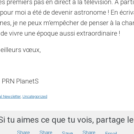
es premiers pas en direct à la télévision. A partir
pour moi a été de devenir astronome ! En écriv
gnes, je ne peux m’empêcher de penser à la ch
de vivre une époque aussi extraordinaire !
illeurs vœux,
e PRN PlanetS
al Newsletter
,
Uncategorized
Si tu aimes ce que tu vois, partage le
Share
Share
Share
Save
Email