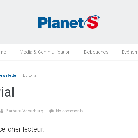
rme
Media & Communication
Débouchés
Evénem
Newsletter
› Editorial
ial
Barbara Vonarburg
No comments
ce, cher lecteur,