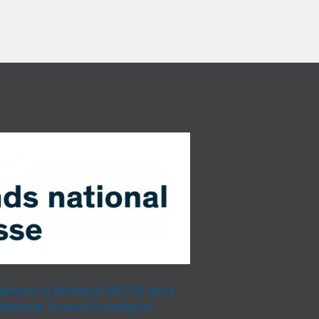
etence in Research (NCCR) are a
National Science Foundation.